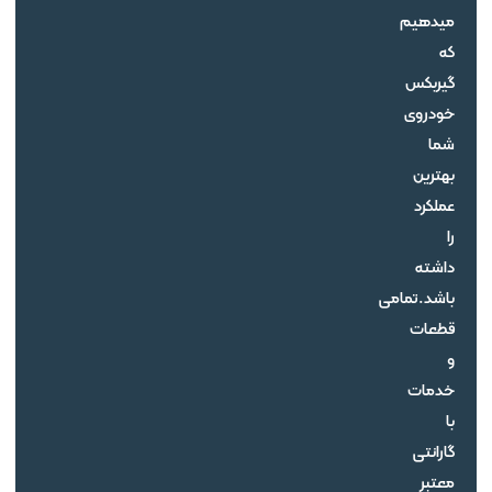
میدهیم
که
گیربکس
خودروی
شما
بهترین
عملکرد
را
داشته
باشد.تمامی
قطعات
و
خدمات
با
گارانتی
معتبر