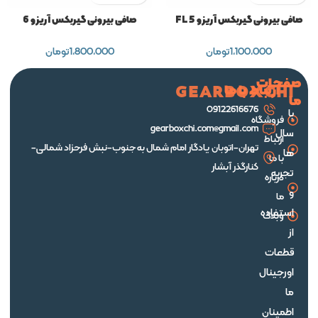
صافی بیرونی گیربکس آریزو 5 FL
صافی بیرونی گیربکس آریزو 6
1,100,000
تومان
1,800,000
تومان
صفحات
ارتباط با ما
GEARBOXCHI
ما
09122616676
با
فروشگاه
gearboxchi.com@gmail.com
سال
ارتباط
تهران-اتوبان یادگار امام شمال به جنوب-نبش فرحزاد شمالی-
ها
با ما
کنارگذر آبشار
تجربه
درباره
و
ما
استفاده
وبلاگ
از
قطعات
اورجینال
ما
اطمینان