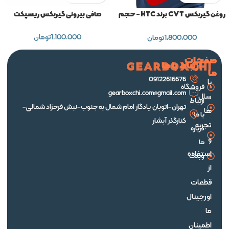
روغن گیربکس CVT برند HTC – حجم
صافی بیرونی گیربکس ریسپکت
۱ لیتر
1,100,000
تومان
1,800,000
تومان
صفحات
ارتباط با ما
GEARBOXCHI
ما
09122616676
با
فروشگاه
gearboxchi.com@gmail.com
سال
ارتباط
تهران-اتوبان یادگار امام شمال به جنوب-نبش فرحزاد شمالی-
ها
با ما
کنارگذر آبشار
تجربه
درباره
و
ما
استفاده
وبلاگ
از
قطعات
اورجینال
ما
اطمینان