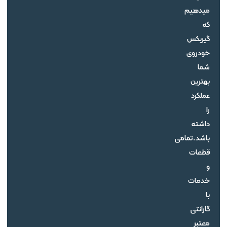
میدهیم
که
گیربکس
خودروی
شما
بهترین
عملکرد
را
داشته
باشد.تمامی
قطعات
و
خدمات
با
گارانتی
معتبر