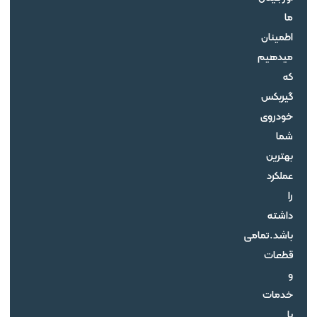
ما
اطمینان
میدهیم
که
گیربکس
خودروی
شما
بهترین
عملکرد
را
داشته
باشد.تمامی
قطعات
و
خدمات
با